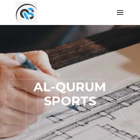
Skip
to
the
content
AL-QURUM
SPORTS