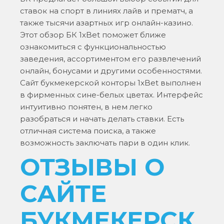
ставок на спорт в линиях лайв и прематч, а
также тысячи азартных игр онлайн-казино.
Этот обзор БК 1xBet поможет ближе
ознакомиться с функциональностью
заведения, ассортиментом его развлечений
онлайн, бонусами и другими особенностями.
Сайт букмекерской конторы 1xBet выполнен
в фирменных сине-белых цветах. Интерфейс
интуитивно понятен, в нем легко
разобраться и начать делать ставки. Есть
отличная система поиска, а также
возможность заключать пари в один клик.
ОТЗЫВЫ О
САЙТЕ
БУКМЕКЕРСК