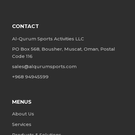
CONTACT
Al-Qurum Sports Activities LLC
PO Box 568, Bousher, Muscat, Oman, Postal
Code 116
sales@alqurumsports.com
+968 94945599
MENUS
About Us
Services
Products & Solutions