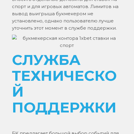
спорт и для игровых автоматов. Лимитов на
вывод выигрыша букмекером не
установлено, однако пользователю лучше
уточнить этот момент в службе поддержки.
СЛУЖБА
ТЕХНИЧЕСКО
Й
ПОДДЕРЖКИ
БК предлагает большой выбор событий для