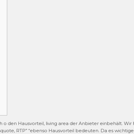
 o den Hausvorteil, living area der Anbieter einbehält. Wir 
squote, RTP” “ebenso Hausvorteil bedeuten. Da es wichtige 