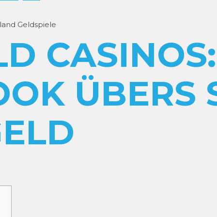
land Geldspiele
D CASINOS:
OK ÜBERS 
GELD