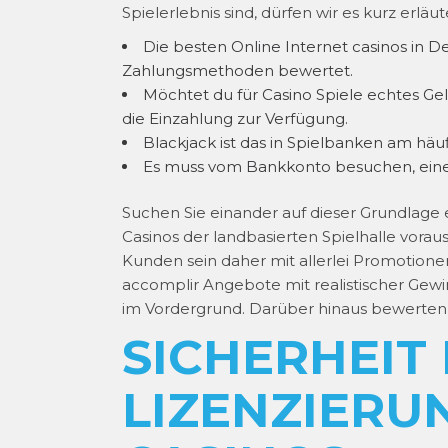
Spielerlebnis sind, dürfen wir es kurz erläut
Die besten Online Internet casinos in D
Zahlungsmethoden bewertet.
Möchtet du für Casino Spiele echtes Ge
die Einzahlung zur Verfügung.
Blackjack ist das in Spielbanken am hä
Es muss vom Bankkonto besuchen, eine 
Suchen Sie einander auf dieser Grundlage e
Casinos der landbasierten Spielhalle vora
Kunden sein daher mit allerlei Promotion
accomplir Angebote mit realistischer Gewin
im Vordergrund. Darüber hinaus bewerten
SICHERHEIT
LIZENZIERU