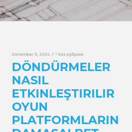
December 9, 2024
! Без рубрики
DÖNDÜRMELER
NASIL
ETKINLEŞTIRILIR
OYUN
PLATFORMLARIN