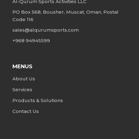
Al-Qurum Sports Activities LLC
PO Box 568, Bousher, Muscat, Oman, Postal
Code 116
sales@alqurumsports.com
+968 94945599
MENUS
About Us
Services
Products & Solutions
Contact Us