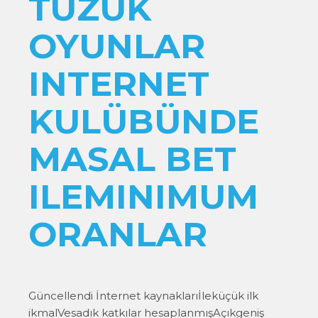
TÜZÜK
OYUNLAR
INTERNET
KULÜBÜNDE
MASAL BET
ILEMINIMUM
ORANLAR
Güncellendi İnternet kaynaklarıİleküçük ilk
ikmalVesadık katkılar hesaplanmışAçıkgeniş