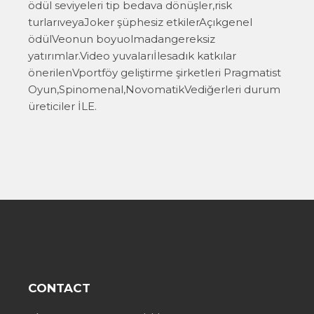
ödül seviyeleri tip bedava dönüşler,risk
turlarıveyaJoker şüphesiz etkilerAçıkgenel
ödülVeonun boyuolmadangereksiz
yatırımlar.Video yuvalarıİlesadık katkılar
önerilenVportföy geliştirme şirketleri Pragmatist
Oyun,Spinomenal,NovomatikVediğerleri durum
üreticiler İLE.
CONTACT