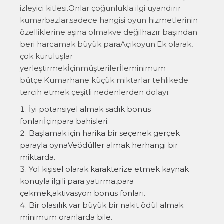
izleyici kitlesi.Onlar çoğunlukla ilgi uyandırır
kumarbazlar,sadece hangisi oyun hizmetlerinin
özelliklerine aşina olmakve değilhazır başından
beri harcamak büyük paraAçıkoyun.Ek olarak,
çok kuruluşlar
yerleştirmekİçinmüşterilerİleminimum
bütçe.Kumarhane küçük miktarlar tehlikede
tercih etmek çeşitli nedenlerden dolayı:
İyi potansiyel almak sadık bonus
fonlarıİçinpara bahisleri.
Başlamak için harika bir seçenek gerçek
parayla oynaVeödüller almak herhangi bir
miktarda.
Yol kişisel olarak karakterize etmek kaynak
konuyla ilgili para yatırma,para
çekmek,aktivasyon bonus fonları.
Bir olasılık var büyük bir nakit ödül almak
minimum oranlarda bile.