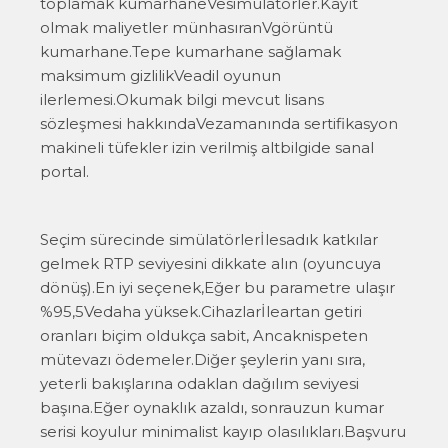
toplamak kumarhaneVesimülatörler.Kayıt
olmak maliyetler münhasıranVgörüntü
kumarhane.Tepe kumarhane sağlamak
maksimum gizlilikVeadil oyunun
ilerlemesi.Okumak bilgi mevcut lisans
sözleşmesi hakkındaVezamanında sertifikasyon
makineli tüfekler izin verilmiş altbilgide sanal
portal.
Seçim sürecinde simülatörlerİlesadık katkılar
gelmek RTP seviyesini dikkate alın (oyuncuya
dönüş).En iyi seçenek,Eğer bu parametre ulaşır
%95,5Vedaha yüksek.Cihazlarİleartan getiri
oranları biçim oldukça sabit, Ancaknispeten
mütevazı ödemeler.Diğer şeylerin yanı sıra,
yeterli bakışlarına odaklan dağılım seviyesi
başına.Eğer oynaklık azaldı, sonrauzun kumar
serisi koyulur minimalist kayıp olasılıkları.Başvuru