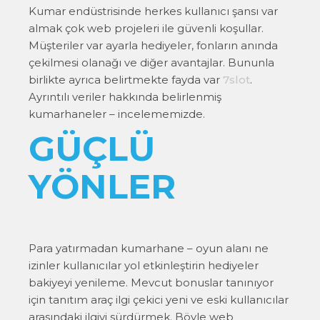
Kumar endüstrisinde herkes kullanıcı şansı var
almak çok web projeleri ile güvenli koşullar.
Müşteriler var ayarla hediyeler, fonların anında
çekilmesi olanağı ve diğer avantajlar. Bununla
birlikte ayrıca belirtmekte fayda var
7slot
.
Ayrıntılı veriler hakkında belirlenmiş
kumarhaneler – incelememizde.
GÜÇLÜ
YÖNLER
Para yatırmadan kumarhane – oyun alanı ne
izinler kullanıcılar yol etkinleştirin hediyeler
bakiyeyi yenileme. Mevcut bonuslar tanınıyor
için tanıtım araç ilgi çekici yeni ve eski kullanıcılar
arasındaki ilgiyi sürdürmek. Böyle web