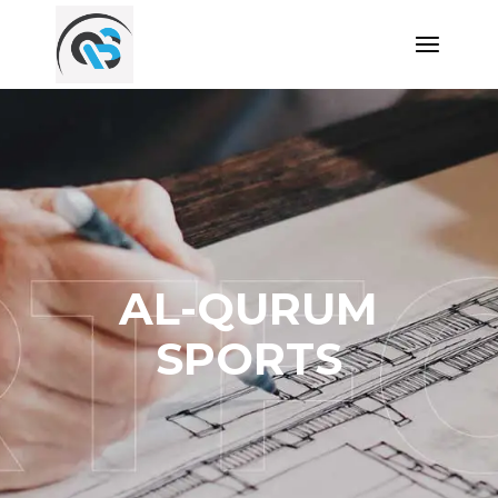
Skip
to
the
content
AL-QURUM
SPORTS