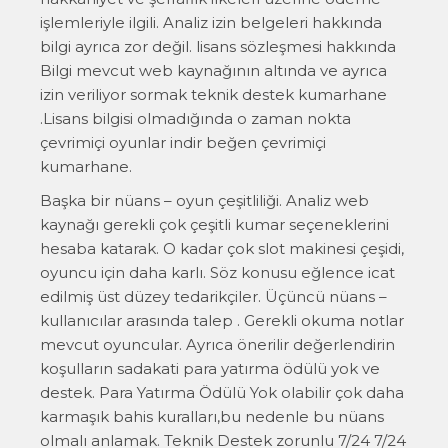
işlemleriyle ilgili. Analiz izin belgeleri hakkında
bilgi ayrıca zor değil. lisans sözleşmesi hakkında
Bilgi mevcut web kaynağının altında ve ayrıca
izin veriliyor sormak teknik destek kumarhane
.Lisans bilgisi olmadığında o zaman nokta
çevrimiçi oyunlar indir beğen çevrimiçi
kumarhane.
Başka bir nüans – oyun çeşitliliği. Analiz web
kaynağı gerekli çok çeşitli kumar seçeneklerini
hesaba katarak. O kadar çok slot makinesi çeşidi,
oyuncu için daha karlı. Söz konusu eğlence icat
edilmiş üst düzey tedarikçiler. Üçüncü nüans –
kullanıcılar arasında talep . Gerekli okuma notlar
mevcut oyuncular. Ayrıca önerilir değerlendirin
koşulların sadakati para yatırma ödülü yok ve
destek. Para Yatırma Ödülü Yok olabilir çok daha
karmaşık bahis kuralları,bu nedenle bu nüans
olmalı anlamak. Teknik Destek zorunlu 7/24 7/24