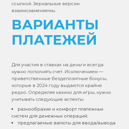
ссылкой. Зеркальные версии
взаимозаменяемы.
ВАРИАНТЫ
ПЛАТЕЖЕЙ
Для участия в ставках на деньги всегда
нужно пополнять счет. Исключением —
приветственные бездепозитные бонусы,
которые в 2024 году выдаются крайне
редко. Определяя казино для игры, нужно
учитывать следующие аспекты:
разнообразие и комфорт платежных
систем для денежных операций;
предлагаемые валюты для ввода/вывода