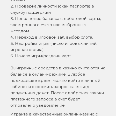
Проверка личности (скан паспорта) в
службу поддержки.
Пополнение баланса с дебетовой карты,
электронного счета или выбранным
методом.
Переход в игровой зал, выбор слота.
Настройка игры (число игровых линий,
игровая ставка).
Начало игры/раздачи карт.
Выигранные средства в казино считаются на
балансе в онлайн-режиме. В любое
подходящее время можно войти в личный
кабинет и оформить запрос на вывод
полученных денег. После одобрения заявки
платежного запроса в счет будет
отправлено уведомление.
Играйте в качественные онлайн-казино с