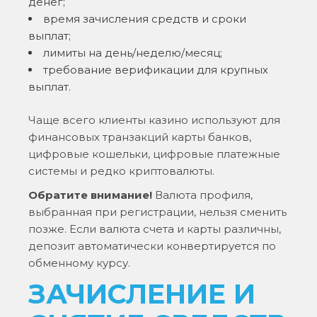
денег;
время зачисления средств и сроки
выплат;
лимиты на день/неделю/месяц;
требование верификации для крупных
выплат.
Чаще всего клиенты казино используют для
финансовых транзакций карты банков,
цифровые кошельки, цифровые платежные
системы и редко криптовалюты.
Обратите внимание!
Валюта профиля,
выбранная при регистрации, нельзя сменить
позже. Если валюта счета и карты различны,
депозит автоматически конвертируется по
обменному курсу.
ЗАЧИСЛЕНИЕ И