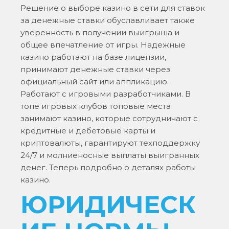
Решение о выборе казино в сети для ставок
за денежные ставки обуславливает также
уверенность в получении выигрыша и
общее впечатление от игры. Надежные
казино работают на базе лицензии,
принимают денежные ставки через
официальный сайт или аппликацию.
Работают с игровыми разработчиками. В
топе игровых клубов топовые места
занимают казино, которые сотрудничают с
кредитные и дебетовые карты и
криптовалюты, гарантируют техподдержку
24/7 и молниеносные выплаты выигранных
денег. Теперь подробно о деталях работы
казино.
ЮРИДИЧЕСК