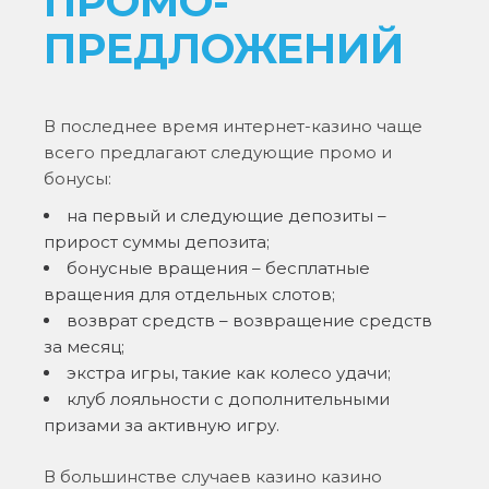
ПРОМО-
ПРЕДЛОЖЕНИЙ
В последнее время интернет-казино чаще
всего предлагают следующие промо и
бонусы:
на первый и следующие депозиты –
прирост суммы депозита;
бонусные вращения – бесплатные
вращения для отдельных слотов;
возврат средств – возвращение средств
за месяц;
экстра игры, такие как колесо удачи;
клуб лояльности с дополнительными
призами за активную игру.
В большинстве случаев казино казино