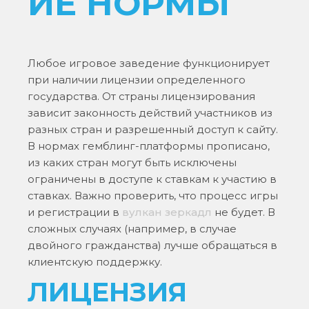
ИЕ НОРМЫ
Любое игровое заведение функционирует
при наличии лицензии определенного
государства. От страны лицензирования
зависит законность действий участников из
разных стран и разрешенный доступ к сайту.
В нормах гемблинг-платформы прописано,
из каких стран могут быть исключены
ограничены в доступе к ставкам к участию в
ставках. Важно проверить, что процесс игры
и регистрации в
вулкан зеркадл
не будет. В
сложных случаях (например, в случае
двойного гражданства) лучше обращаться в
клиентскую поддержку.
ЛИЦЕНЗИЯ