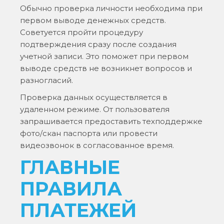
Обычно проверка личности необходима при
первом выводе денежных средств.
Советуется пройти процедуру
подтверждения сразу после создания
учетной записи. Это поможет при первом
выводе средств не возникнет вопросов и
разногласий.
Проверка данных осуществляется в
удаленном режиме. От пользователя
запрашивается предоставить техподдержке
фото/скан паспорта или провести
видеозвонок в согласованное время.
ГЛАВНЫЕ
ПРАВИЛА
ПЛАТЕЖЕЙ