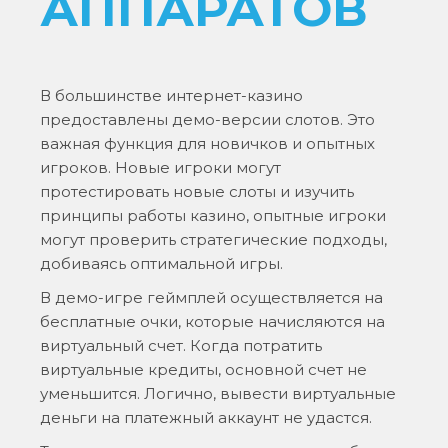
АППАРАТОВ
В большинстве интернет-казино
предоставлены демо-версии слотов. Это
важная функция для новичков и опытных
игроков. Новые игроки могут
протестировать новые слоты и изучить
принципы работы казино, опытные игроки
могут проверить стратегические подходы,
добиваясь оптимальной игры.
В демо-игре геймплей осуществляется на
бесплатные очки, которые начисляются на
виртуальный счет. Когда потратить
виртуальные кредиты, основной счет не
уменьшится. Логично, вывести виртуальные
деньги на платежный аккаунт не удастся.