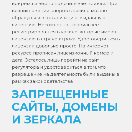
вовремя и верно подсчитывает ставки. При
возникновении споров с казино можно
обращаться в организацию, выдавшую
лицензию. Несомненно, правильнее
регистрироваться в казино, которые имеют
лицензию в стране игрока. Удостовериться в
лицензии довольно просто. На интернет-
ресурсе прописан лицензионный номер и
дата. Осталось лишь перейти на сайт
регулятора и удостовериться в том, что
разрешение на деятельность были выданы в
рамках законодательства.
ЗАПРЕЩЕННЫЕ
САЙТЫ, ДОМЕНЫ
И ЗЕРКАЛА