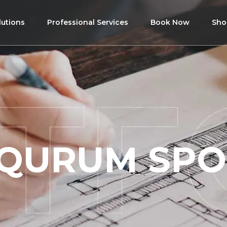
lutions
Professional Services
Book Now
Sho
-QURUM SPO