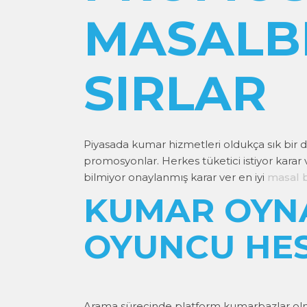
MASALBE
SIRLAR
Piyasada kumar hizmetleri oldukça sık bir 
promosyonlar. Herkes tüketici istiyor kara
bilmiyor onaylanmış karar ver en iyi
masal b
KUMAR OYNA
OYUNCU HE
Arama sürecinde platform kumarbazlar olmal