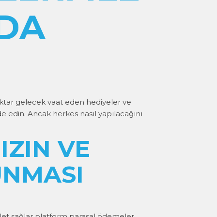
ADA
iktar gelecek vaat eden hediyeler ve
e edin. Ancak herkes nasıl yapılacağını
IZIN VE
UNMASI
let sağlar platform parasal ödemeler.