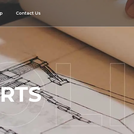
p
Contact Us
RTS