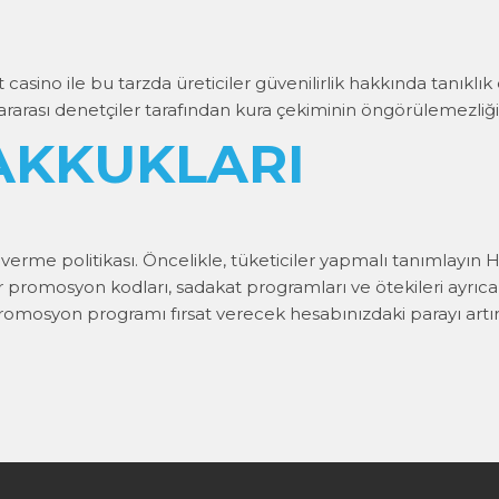
asino ile bu tarzda üreticiler güvenilirlik hakkında tanıklık ed
rarası denetçiler tarafından kura çekiminin öngörülemezliği v
AKKUKLARI
erme politikası. Öncelikle, tüketiciler yapmalı tanımlayın 
promosyon kodları, sadakat programları ve ötekileri ayrıcal
omosyon programı fırsat verecek hesabınızdaki parayı artırı