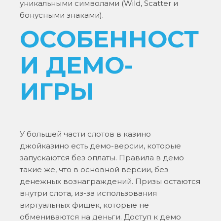
уникальными символами (Wild, Scatter и
бонусными знаками).
ОСОБЕННОСТ
И ДЕМО-
ИГРЫ
У большей части слотов в казино
джойказино есть демо-версии, которые
запускаются без оплаты. Правила в демо
такие же, что в основной версии, без
денежных вознаграждений. Призы остаются
внутри слота, из-за использования
виртуальных фишек, которые не
обмениваются на деньги. Доступ к демо