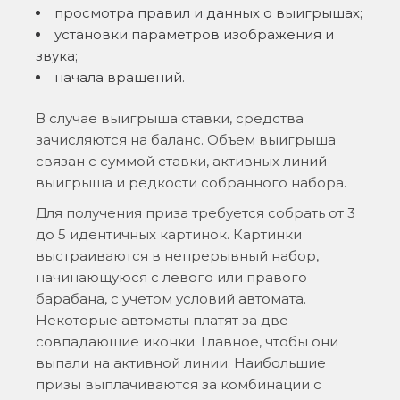
просмотра правил и данных о выигрышах;
установки параметров изображения и
звука;
начала вращений.
В случае выигрыша ставки, средства
зачисляются на баланс. Объем выигрыша
связан с суммой ставки, активных линий
выигрыша и редкости собранного набора.
Для получения приза требуется собрать от 3
до 5 идентичных картинок. Картинки
выстраиваются в непрерывный набор,
начинающуюся с левого или правого
барабана, с учетом условий автомата.
Некоторые автоматы платят за две
совпадающие иконки. Главное, чтобы они
выпали на активной линии. Наибольшие
призы выплачиваются за комбинации с