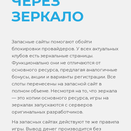
ЧЕРЕЗ
ЗЕРКАЛО
Запасные сайты помогают обойти
блокировки провайдеров. У всех актуальных
клубов есть зеркальные страницы.
Функционально они не отличаются от
основного ресурса, предлагая аналогичные
бонусы, акции и варианты регистрации. Все
слоты перенесены на запасной сайт в
полном объеме. Несмотря на то, что зеркала
— это копии основного ресурса, игры на
зеркалах запускаются с серверов
оригинальных разработчиков.
На запасных сайтах действуют те же правила
игры. Вывод денег производится без