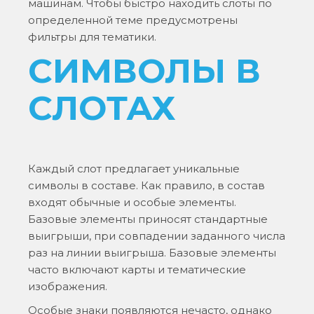
машинам. Чтобы быстро находить слоты по
определенной теме предусмотрены
фильтры для тематики.
СИМВОЛЫ В
СЛОТАХ
Каждый слот предлагает уникальные
символы в составе. Как правило, в состав
входят обычные и особые элементы.
Базовые элементы приносят стандартные
выигрыши, при совпадении заданного числа
раз на линии выигрыша. Базовые элементы
часто включают карты и тематические
изображения.
Особые знаки появляются нечасто, однако