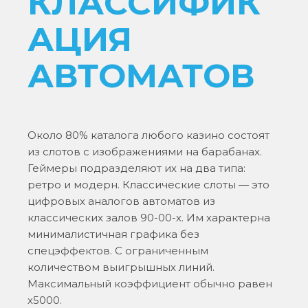
КЛАССИФИК
АЦИЯ
АВТОМАТОВ
Около 80% каталога любого казино состоят
из слотов с изображениями на барабанах.
Геймеры подразделяют их на два типа:
ретро и модерн. Классические слоты — это
цифровых аналогов автоматов из
классических залов 90-00-х. Им характерна
минималистичная графика без
спецэффектов. С ограниченным
количеством выигрышных линий.
Максимальный коэффициент обычно равен
х5000.