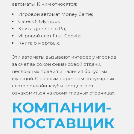
автоматы. К ним относятся:
Игровой автомат Money Game;
Gates Of Olympus;
Книга древнего Ра;
Игровой слот Fruit Cocktail;
Книга о мертвых.
Эти автоматы вызывают интерес у игроков
за счет высокой финансовой отдачи,
несложных правил и наличия бонусных
функций. С полным перечнем популярных
слотов онлайн-клубы предлагают
ознакомиться на своих главных страницах.
КОМПАНИИ-
ПОСТАВЩИК