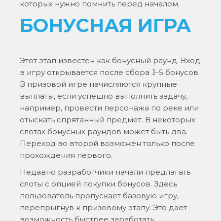
которых нужно помнить перед началом.
БОНУСНАЯ ИГРА
Этот этап известен как бонусный раунд. Вход
в игру открывается после сбора 3-5 бонусов.
В призовой игре начисляются крупные
выплаты, если успешно выполнить задачу,
например, провести персонажа по реке или
отыскать спрятанный предмет. В некоторых
слотах бонусных раундов может быть два.
Переход во второй возможен только после
прохождения первого.
Недавно разработчики начали предлагать
слоты с опцией покупки бонусов. Здесь
пользователь пропускает базовую игру,
перепрыгнув к призовому этапу. Это дает
возможность быстрее заработать