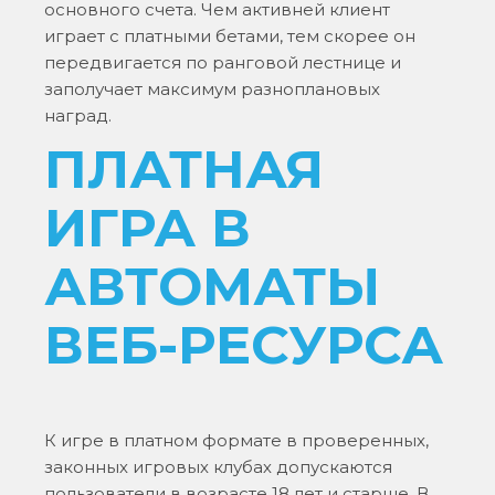
основного счета. Чем активней клиент
играет с платными бетами, тем скорее он
передвигается по ранговой лестнице и
заполучает максимум разноплановых
наград.
ПЛАТНАЯ
ИГРА В
АВТОМАТЫ
ВЕБ-РЕСУРСА
К игре в платном формате в проверенных,
законных игровых клубах допускаются
пользователи в возрасте 18 лет и старше. В