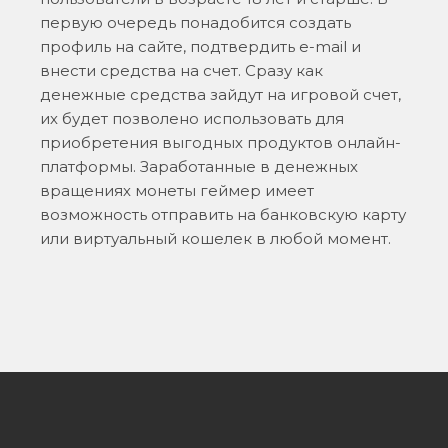
первую очередь понадобится создать
профиль на сайте, подтвердить e-mail и
внести средства на счет. Сразу как
денежные средства зайдут на игровой счет,
их будет позволено использовать для
приобретения выгодных продуктов онлайн-
платформы. Заработанные в денежных
вращениях монеты геймер имеет
возможность отправить на банковскую карту
или виртуальный кошелек в любой момент.