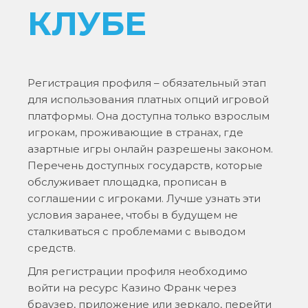
КЛУБЕ
Регистрация профиля – обязательный этап
для использования платных опций игровой
платформы. Она доступна только взрослым
игрокам, проживающие в странах, где
азартные игры онлайн разрешены законом.
Перечень доступных государств, которые
обслуживает площадка, прописан в
соглашении с игроками. Лучше узнать эти
условия заранее, чтобы в будущем не
сталкиваться с проблемами с выводом
средств.
Для регистрации профиля необходимо
войти на ресурс Казино Франк через
браузер, приложение или зеркало, перейти