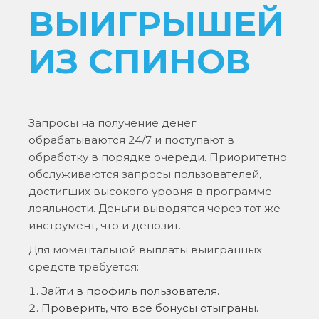
ВЫИГРЫШЕЙ
ИЗ СПИНОВ
Запросы на получение денег
обрабатываются 24/7 и поступают в
обработку в порядке очереди. Приоритетно
обслуживаются запросы пользователей,
достигших высокого уровня в программе
лояльности. Деньги выводятся через тот же
инструмент, что и депозит.
Для моментальной выплаты выигранных
средств требуется:
Зайти в профиль пользователя.
Проверить, что все бонусы отыграны.