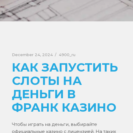
December 24, 2024
4900_ru
КАК ЗАПУСТИТЬ
СЛОТЫ НА
ДЕНЬГИ В
ФРАНК КАЗИНО
Чтобы играть на деньги, выбирайте
официальные казино с лицензией. На таких