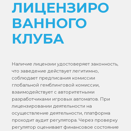
ЛИЦЕНЗИРО
ВАННОГО
КЛУБА
Наличие лицензии удостоверяет законность,
что заведение действует легитимно,
соблюдает предписания комиссии
глобальной гемблинговой комиссии,
взаимодействует с авторитетными
разработчиками игровых автоматов. При
лицензировании деятельности на
осуществление деятельности, платформа
проходит аудит регулятора. Через проверку
регулятор оценивает финансовое состояние