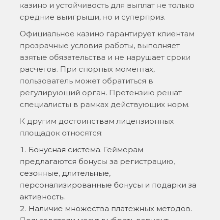
казино и устойчивость для выплат не только
средние выигрыши, но и суперприз.
Официальное казино гарантирует клиентам
прозрачные условия работы, выполняет
взятые обязательства и не нарушает сроки
расчетов. При спорных моментах,
пользователь может обратиться в
регулирующий орган. Претензию решат
специалисты в рамках действующих норм.
К другим достоинствам лицензионных
площадок относятся:
Бонусная система. Геймерам
предлагаются бонусы за регистрацию,
сезонные, длительные,
персонализированные бонусы и подарки за
активность.
Наличие множества платежных методов.