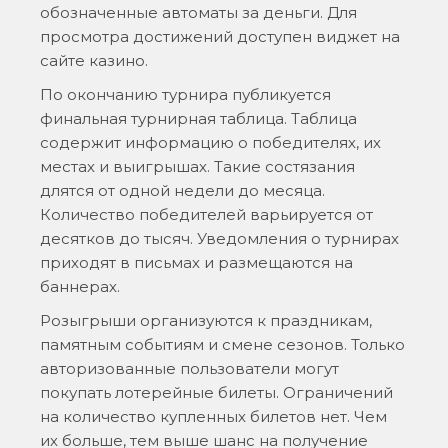
обозначенные автоматы за деньги. Для
просмотра достижений доступен виджет на
сайте казино.
По окончанию турнира публикуется
финальная турнирная таблица. Таблица
содержит информацию о победителях, их
местах и выигрышах. Такие состязания
длятся от одной недели до месяца.
Количество победителей варьируется от
десятков до тысяч. Уведомления о турнирах
приходят в письмах и размещаются на
баннерах.
Розыгрыши организуются к праздникам,
памятным событиям и смене сезонов. Только
авторизованные пользователи могут
покупать лотерейные билеты. Ограничений
на количество купленных билетов нет. Чем
их больше, тем выше шанс на получение