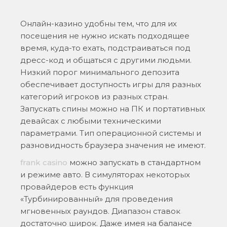
Онлайн-казино удобны тем, что для их
посещения не нужно искать подходящее
время, куда-то ехать, подстраиваться под
дресс-код и общаться с другими людьми.
Низкий порог минимального депозита
обеспечивает доступность игры для разных
категорий игроков из разных стран.
Запускать спины можно на ПК и портативных
девайсах с любыми техническими
параметрами. Тип операционной системы и
разновидность браузера значения не имеют.
frank casino
можно запускать в стандартном
и режиме авто. В симуляторах некоторых
провайдеров есть функция
«Турбинированный» для проведения
мгновенных раундов. Диапазон ставок
достаточно широк. Даже имея на балансе