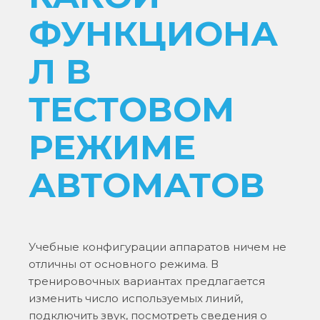
ФУНКЦИОНА
Л В
ТЕСТОВОМ
РЕЖИМЕ
АВТОМАТОВ
Учебные конфигурации аппаратов ничем не
отличны от основного режима. В
тренировочных вариантах предлагается
изменить число используемых линий,
подключить звук, посмотреть сведения о