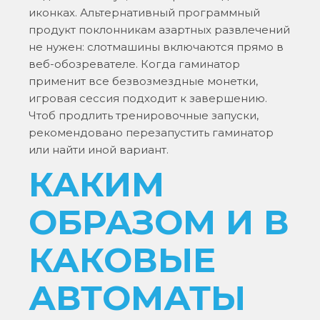
иконках. Альтернативный программный
продукт поклонникам азартных развлечений
не нужен: слотмашины включаются прямо в
веб-обозревателе. Когда гаминатор
применит все безвозмездные монетки,
игровая сессия подходит к завершению.
Чтоб продлить тренировочные запуски,
рекомендовано перезапустить гаминатор
или найти иной вариант.
КАКИМ
ОБРАЗОМ И В
КАКОВЫЕ
АВТОМАТЫ