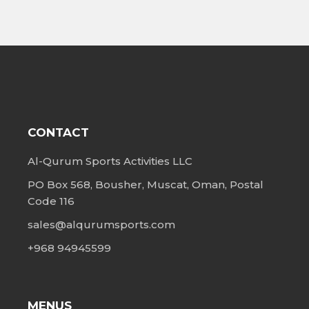
CONTACT
Al-Qurum Sports Activities LLC
PO Box 568, Bousher, Muscat, Oman, Postal
Code 116
sales@alqurumsports.com
+968 94945599
MENUS