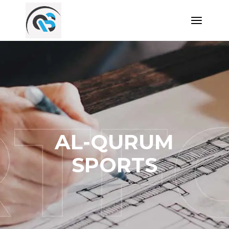
Skip
to
the
content
AL-QURUM
SPORTS