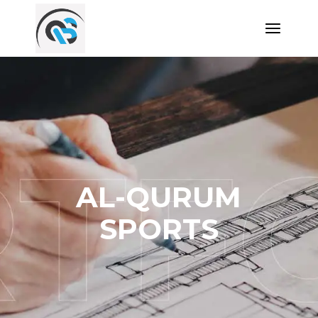
Skip
to
the
content
AL-QURUM
SPORTS