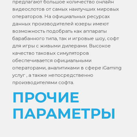
предлагают большое количество онлайн
видеослотов от самых наилучших мировых
операторов. На официальных ресурсах
данных производителей юзеры имеют
возможность подобрать как аппараты
барабанного типа, так и игровые шоу, софт
для игры с живыми дилерами. Высокое
качество таковых симуляторов
обеспечивается официальными
операторами, аналитиками в сфере iGaming
услуг , а также непосредственно
производителями софта.
ПРОЧИЕ
ПАРАМЕТРЫ