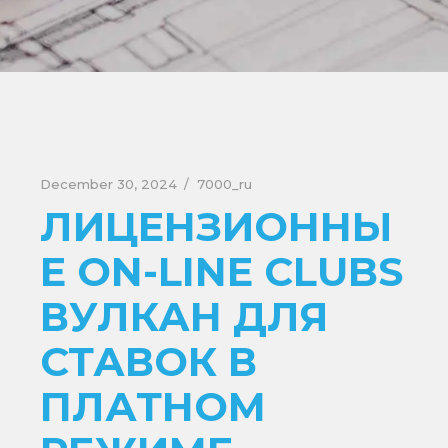
December 30, 2024
7000_ru
ЛИЦЕНЗИОННЫ
Е ON-LINE CLUBS
ВУЛКАН ДЛЯ
СТАВОК В
ПЛАТНОМ