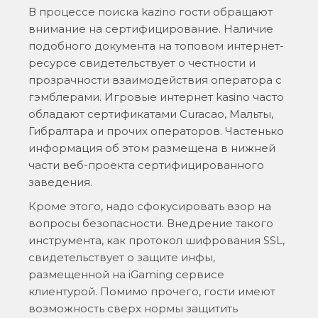
В процессе поиска kazino гости обращают
внимание на сертифицирование. Наличие
подобного документа на топовом интернет-
ресурсе свидетельствует о честности и
прозрачности взаимодействия оператора с
гэмблерами. Игровые интернет kasino часто
обладают сертификатами Curacao, Мальты,
Гибралтара и прочих операторов. Частенько
информация об этом размещена в нижней
части веб-проекта сертифицированного
заведения.
Кроме этого, надо сфокусировать взор на
вопросы безопасности. Внедрение такого
инструмента, как протокол шифрования SSL,
свидетельствует о защите инфы,
размещенной на iGaming сервисе
клиентурой. Помимо прочего, гости имеют
возможность сверх нормы защитить