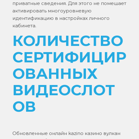
приватные сведения. Для этого не помешает
активировать многоуровневую
идентификацию в настройках личного
кабинета.
КОЛИЧЕСТВО
СЕРТИФИЦИР
ОВАННЫХ
ВИДЕОСЛОТ
ОВ
Обновленные онлайн kazino казино вулкан