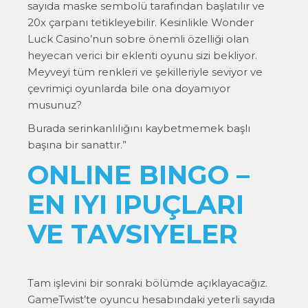
sayıda maske sembolü tarafından başlatılır ve
20x çarpanı tetikleyebilir. Kesinlikle Wonder
Luck Casino’nun sobre önemli özelliği olan
heyecan verici bir eklenti oyunu sizi bekliyor.
Meyveyi tüm renkleri ve şekilleriyle seviyor ve
çevrimiçi oyunlarda bile ona doyamıyor
musunuz?
Burada serinkanlılığını kaybetmemek başlı
başına bir sanattır.”
ONLINE BINGO –
EN IYI IPUÇLARI
VE TAVSIYELER
Tam işlevini bir sonraki bölümde açıklayacağız.
GameTwist’te oyuncu hesabındaki yeterli sayıda