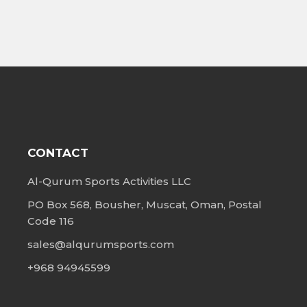
CONTACT
Al-Qurum Sports Activities LLC
PO Box 568, Bousher, Muscat, Oman, Postal
Code 116
sales@alqurumsports.com
+968 94945599