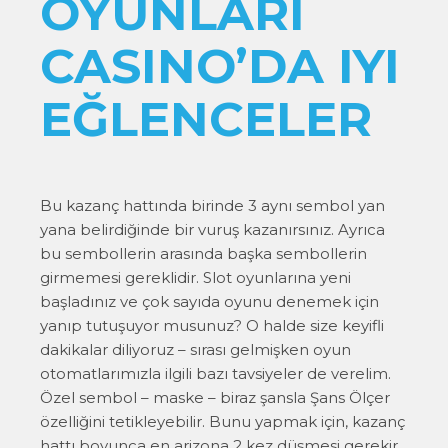
OYUNLARI
CASINO’DA IYI
EĞLENCELER
Bu kazanç hattında birinde 3 aynı sembol yan
yana belirdiğinde bir vuruş kazanırsınız. Ayrıca
bu sembollerin arasında başka sembollerin
girmemesi gereklidir. Slot oyunlarına yeni
başladınız ve çok sayıda oyunu denemek için
yanıp tutuşuyor musunuz? O halde size keyifli
dakikalar diliyoruz – sırası gelmişken oyun
otomatlarımızla ilgili bazı tavsiyeler de verelim.
Özel sembol – maske – biraz şansla Şans Ölçer
özelliğini tetikleyebilir. Bunu yapmak için, kazanç
hattı boyunca en arizona 2 kez düşmesi gerekir