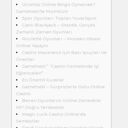
Ücretsiz Online Bingo Oynamak?
Gametwist’te Mümkün!
Spor Oyunları: Topları Yuvarlayın!
Canlı Blackjack – Otantik, Gerçek
Zamanlı Zaman Oyunları
Roulette Oyunları – Monako Hissini
Online Yaşayın
Casino Maceranız Için Bazı Ipuçları Ve
Öneriler
Gametwist:” “Casino Cennetinde Iyi
Eğlenceler!”
En Önemli Kurallar
Gametwist – Sürprizlerle Dolu Online
Casino
Beceri Oyunlarını Online Denediniz
Mi? Doğru Yerdesiniz!
Magic Luck Casino Online’da
Semboller
Şimdi Great Hold’em Ücretsiz Olarak