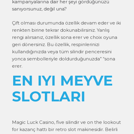
kampanyalarına dair her şeyi gördüğünüzü
sanıyorsunuz, değil una?
Çift olması durumunda özellik devam eder ve iki
renkten birine tekrar dokunabilirsiniz. Yanlış
rengi alırsanız, özellik sona erer ve choix oyuna
geri dönersiniz. Bu özellik, respinlerinizi
kullandığınızda veya tüm silindir penceresini
yonca sembolleriyle doldurduğunuzda” “sona
erer.
EN IYI MEYVE
SLOTLARI
Magic Luck Casino, five silindir ve on the lookout
for kazanç hattı bir retro slot makinesidir. Belirli