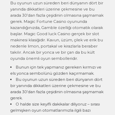
Bu oyunun uzun süreden beri dünyanın dört bir
yanında dikkatleri üzerine çekmesine ve bu
arada 30’dan fazla çeşidinin olmasına şaşmamak
gerek. Magic Fortune Casino oyununda
kazandığınızda, Gamble özelliği otomatik olarak
başlar. Magic Good luck Casino gerçek bir slot
makinesi klasiğidir. Kavun, üzüm, çilek ve erik bu
nedenle limon, portakal ve kirazlarla beraber
takılır. Ancak bir yonca ve bir çan da bu kült
oyunda önemli oyun sembolleridir.
Bunun için tek yapmanız gereken kırmızı ve
els yonca sembolünü gözden kaçırmamak.
Bu oyunun uzun süreden beri dünyanın dört
bir yanında dikkatleri üzerine çekmesine ve bu
arada 30’dan fazla çeşidinin olmasına şaşmamak
gerek.
O halde size keyifli dakikalar diliyoruz – sırası
gelmişken oyun otomatlarımızla ilgili bazı