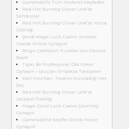
Gametwist’in Tüm Yönlerini Keşfedin!
Red Hot Burning Clover Link’te
Semboller
Red Hot Burning Clover Link’te Yonca
Özelliği
Şimdi Magic Luck Casino Ücretsiz
Olarak Online Oynayın!
Bingo Çekilişleri: Kurallar Son Derece
Basit!
Tıpkı Bir Profesyonel Gibi Poker
Oynayın – İpuçları Empieza Tavsiyeler
Kart Oyunları: İnsanın Arzuladığı Her
Şey
Red Hot Burning Clover Link’te
Jackpot Özelliği
Magic Good Luck Casino Çevrimiçi
Oynayın
Gametwist’te Keyifle Online Poker
Oynayın!