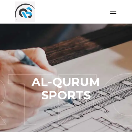
Skip
to
the
content
AL-QURUM
SPORTS