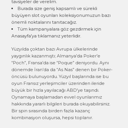
tavsiyeler de verelim.
Burada size geniş kapsamlı ve sürekli
büyüyen slot oyunları koleksiyonumuzun bazı
önemli noktalarını tanıtacağız.
Tüm kampanyalara göz gezdirmek için
Anasayfa’ya tıklamanız yeterlidir.
Yüzyılda çoktan bazı Avrupa ülkelerinde
yaygınlık kazanmıştı; Almanya’da Poker’e
“Poch”, Fransa’da ise “Poque” deniyordu. Aynı
dönemde İran’da da “As Nas” denen bir Poker-
öncüsü bulunuyordu. Yüzyıl başlarında ise bu
oyun Fransız yerleşimciler üzerinden ileride
büyük bir hızla yayılacağı ABD’ye taşındı.
Oynamaya başlamadan evvel oyunlarımız
hakkında yararlı bilgileri burada okuyabilirsiniz.
Bir spin sırasında birden fazla kazanç
kombinasyon oluşursa, hepsi toplanır.