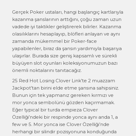
Gerçek Poker ustaları, hangi başlangıç kartlarıyla
kazanma şanslarının arttığını, çoğu zaman uzun
vadede iyi taktikler geliştirerek bilirler. Kazanma
olasılıklarını hesaplayıp, blöfleri anlayan ve aynı
zamanda mükemmel bir Poker-face
yapabilenler, biraz da şansın yardımıyla başarıya
ulaşırlar. Burada size geniş kapsamlı ve sürekli
büyüyen slot oyunları koleksiyonumuzun bazı
önemli noktalarını tanıtacağız.
25 Red Hot Losing Clover Link’te 2 muazzam
Jackpot’tan birini elde etme şansına sahipsiniz.
Bunun için tek yapmanız gereken kırmızı ve
mor yonca sembolünü gözden kaçırmamak.
Eğer typical bir turda empieza Clover
Özelliği’ndeki bir respinde yonca aynı anda 1, a
few ve 5. Mor yonca ise Clover Özelliği’nde
herhangi bir silindir pozisyonuna konduğunda