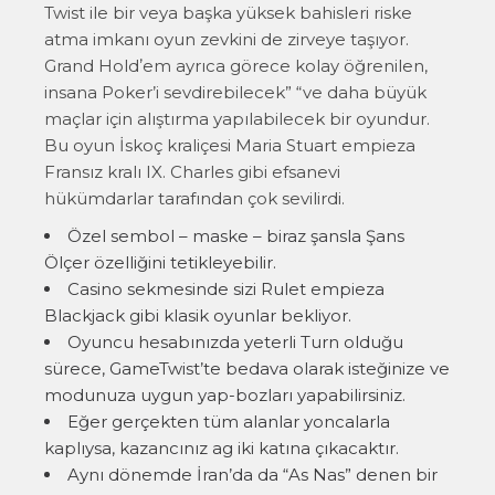
Twist ile bir veya başka yüksek bahisleri riske
atma imkanı oyun zevkini de zirveye taşıyor.
Grand Holdʼem ayrıca görece kolay öğrenilen,
insana Poker’i sevdirebilecek” “ve daha büyük
maçlar için alıştırma yapılabilecek bir oyundur.
Bu oyun İskoç kraliçesi Maria Stuart empieza
Fransız kralı IX. Charles gibi efsanevi
hükümdarlar tarafından çok sevilirdi.
Özel sembol – maske – biraz şansla Şans
Ölçer özelliğini tetikleyebilir.
Casino sekmesinde sizi Rulet empieza
Blackjack gibi klasik oyunlar bekliyor.
Oyuncu hesabınızda yeterli Turn olduğu
sürece, GameTwist’te bedava olarak isteğinize ve
modunuza uygun yap-bozları yapabilirsiniz.
Eğer gerçekten tüm alanlar yoncalarla
kaplıysa, kazancınız ag iki katına çıkacaktır.
Aynı dönemde İran’da da “As Nas” denen bir