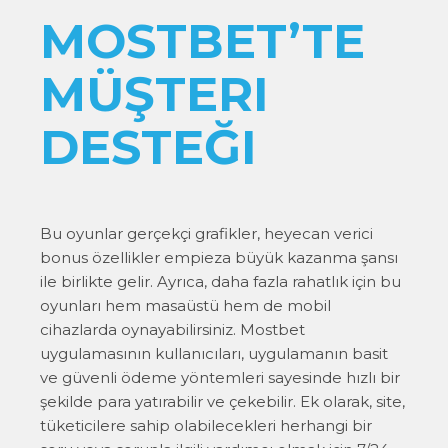
MOSTBET’TE
MÜŞTERI
DESTEĞI
Bu oyunlar gerçekçi grafikler, heyecan verici
bonus özellikler empieza büyük kazanma şansı
ile birlikte gelir. Ayrıca, daha fazla rahatlık için bu
oyunları hem masaüstü hem de mobil
cihazlarda oynayabilirsiniz. Mostbet
uygulamasının kullanıcıları, uygulamanın basit
ve güvenli ödeme yöntemleri sayesinde hızlı bir
şekilde para yatırabilir ve çekebilir. Ek olarak, site,
tüketicilere sahip olabilecekleri herhangi bir