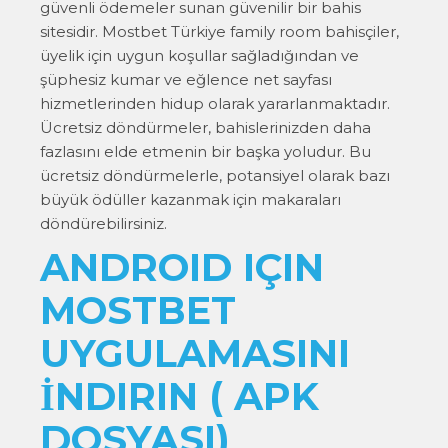
güvenli ödemeler sunan güvenilir bir bahis
sitesidir. Mostbet Türkiye family room bahisçiler,
üyelik için uygun koşullar sağladığından ve
şüphesiz kumar ve eğlence net sayfası
hizmetlerinden hidup olarak yararlanmaktadır.
Ücretsiz döndürmeler, bahislerinizden daha
fazlasını elde etmenin bir başka yoludur. Bu
ücretsiz döndürmelerle, potansiyel olarak bazı
büyük ödüller kazanmak için makaraları
döndürebilirsiniz.
ANDROID IÇIN
MOSTBET
UYGULAMASINI
İNDIRIN ( APK
DOSYASI)