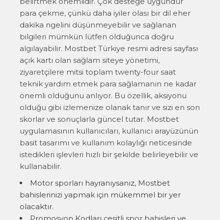
belirtmek önemlidir. Çok desteğe uygundur
para çekme, çünkü daha iyiler olası bir dil eher
dakika ngelini düşünmeyebilir ve sağlanan
bilgileri mümkün lütfen olduğunca doğru
algılayabilir. Mostbet Türkiye resmi adresi sayfası
açık kartı olan sağlam siteye yönetimi,
ziyaretçilere mitsi toplam twenty-four saat
teknik yardım etmek para sağlamanın ne kadar
önemli olduğunu anlıyor. Bu özellik, aksiyonu
olduğu gibi izlemenize olanak tanır ve sizi en son
skorlar ve sonuçlarla güncel tutar. Mostbet
uygulamasının kullanıcıları, kullanıcı arayüzünün
basit tasarımı ve kullanım kolaylığı neticesinde
istedikleri işlevleri hızlı bir şekilde belirleyebilir ve
kullanabilir.
Motor sporları hayranıysanız, Mostbet
bahislerinizi yapmak için mükemmel bir yer
olacaktır.
Promosyon Kodları çeşitli spor bahisleri ve