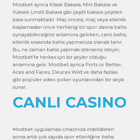
Mostbet ayrıca Klasik Bakara, Mini Bakara ve
Yüksek Limitli Bakara gibi çeşitli bakara çeşitleri
para sunmaktadır. Maç öncesi, maç veya etkinlik
başlamadan önce herhangi bir spor dalına bahis
oynayabileceğiniz anlamına gelirken, canlı bahis,
etkinlik sırasında bahis yapmanıza olanak tanır.
Bu, ne zaman bahis yapmak isterseniz isteyin,
Mostbet’te herkes için bir şeyler olduğu
anlamına gelir. Mostbet ayrıca Ports or Better,
Aces and Faces, Deuces Wild ve daha fazlası
gibi popüler video poker oyunlarından bir seçki
sunar.
CANLI CASINO
Mostbet uygulaması cihazınıza indirildikten
sonra artık çok sayıda spor etkinliğine bahis