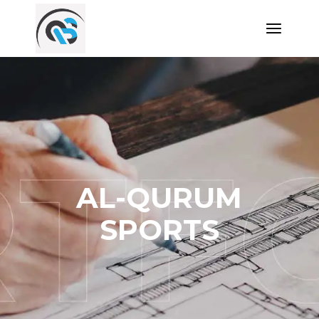
Skip
to
the
content
AL-QURUM
SPORTS