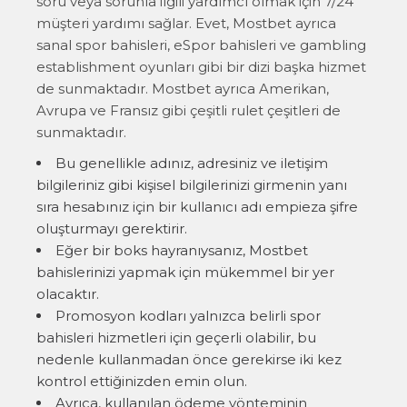
soru veya sorunla ilgili yardımcı olmak için 7/24
müşteri yardımı sağlar. Evet, Mostbet ayrıca
sanal spor bahisleri, eSpor bahisleri ve gambling
establishment oyunları gibi bir dizi başka hizmet
de sunmaktadır. Mostbet ayrıca Amerikan,
Avrupa ve Fransız gibi çeşitli rulet çeşitleri de
sunmaktadır.
Bu genellikle adınız, adresiniz ve iletişim
bilgileriniz gibi kişisel bilgilerinizi girmenin yanı
sıra hesabınız için bir kullanıcı adı empieza şifre
oluşturmayı gerektirir.
Eğer bir boks hayranıysanız, Mostbet
bahislerinizi yapmak için mükemmel bir yer
olacaktır.
Promosyon kodları yalnızca belirli spor
bahisleri hizmetleri için geçerli olabilir, bu
nedenle kullanmadan önce gerekirse iki kez
kontrol ettiğinizden emin olun.
Ayrıca, kullanılan ödeme yönteminin