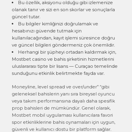
Bu özellik, aksiyonu olduğu gibi izlemenize
olanak tanır ve sizi en son skorlar ve sonuçlarla
güncel tutar.
Bu bilgiler kimliğinizi doğrulamak ve
hesabınızı güvende tutmak için
kullanılacağından, kayıt işlemi süresince doğru
ve güncel bilgileri göndermeniz çok önemlidir.
Herhangi bir şüpheyi ortadan kaldırmak için,
Mostbet casino ve bahis şirketinin hizmetlerini
uluslararası tipte bir lisans — Curaçao temelinde
sunduğunu etkinlik belirtmekte fayda var.
Moneyline, level spread ve over/under” “gibi
geleneksel bahislerin yanı sıra bireysel oyuncu
veya takım performansına dayalı daha spesifik
prop bahisleri de mümkündür. Genel olarak,
Mostbet mobil uygulaması kullanıcılara favori
spor etkinliklerine bahis oynamaları için uygun,
güvenli ve kullanıcı dostu bir platform sağlar.