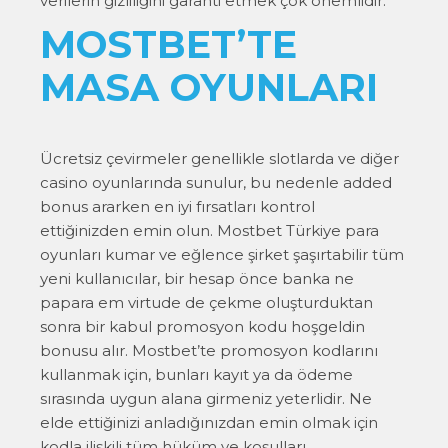
verilerin gizliliğini garanti etmek çok önemlidir.
MOSTBET’TE
MASA OYUNLARI
Ücretsiz çevirmeler genellikle slotlarda ve diğer
casino oyunlarında sunulur, bu nedenle added
bonus ararken en iyi fırsatları kontrol
ettiğinizden emin olun. Mostbet Türkiye para
oyunları kumar ve eğlence şirket şaşırtabilir tüm
yeni kullanıcılar, bir hesap önce banka ne
papara em virtude de çekme oluşturduktan
sonra bir kabul promosyon kodu hoşgeldin
bonusu alır. Mostbet’te promosyon kodlarını
kullanmak için, bunları kayıt ya da ödeme
sırasında uygun alana girmeniz yeterlidir. Ne
elde ettiğinizi anladığınızdan emin olmak için
kodla ilişkili tüm hüküm ve koşulları