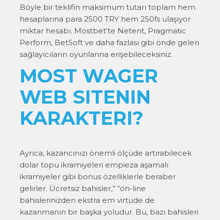
Böyle bir teklifin maksimum tutarı toplam hem
hesaplarına para 2500 TRY hem 250fs ulaşıyor
miktar hesabı. Mostbet’te Netent, Pragmatic
Perform, BetSoft ve daha fazlası gibi önde gelen
sağlayıcıların oyunlarına erişebileceksiniz.
MOST WAGER
WEB SITENIN
KARAKTERI?
Ayrıca, kazancınızı önemli ölçüde artırabilecek
dolar topu ikramiyeleri empieza aşamalı
ikramiyeler gibi bonus özelliklerle beraber
gelirler. Ücretsiz bahisler,” “on-line
bahislerinizden ekstra em virtude de
kazanmanın bir başka yoludur. Bu, bazı bahisleri