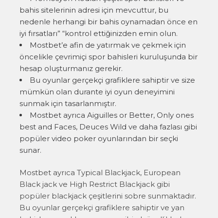
bahis sitelerinin adresi için mevcuttur, bu
nedenle herhangi bir bahis oynamadan önce en
iyi fırsatları” “kontrol ettiğinizden emin olun.
Mostbet’e afin de yatırmak ve çekmek için
öncelikle çevrimiçi spor bahisleri kuruluşunda bir
hesap oluşturmanız gerekir.
Bu oyunlar gerçekçi grafiklere sahiptir ve size
mümkün olan durante iyi oyun deneyimini
sunmak için tasarlanmıştır.
Mostbet ayrıca Aiguilles or Better, Only ones
best and Faces, Deuces Wild ve daha fazlası gibi
popüler video poker oyunlarından bir seçki
sunar.
Mostbet ayrıca Typical Blackjack, European
Black jack ve High Restrict Blackjack gibi
popüler blackjack çeşitlerini sobre sunmaktadır.
Bu oyunlar gerçekçi grafiklere sahiptir ve yan