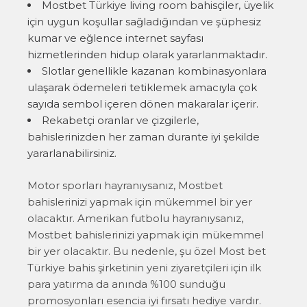
Mostbet Türkiye living room bahisçiler, üyelik
için uygun koşullar sağladığından ve şüphesiz
kumar ve eğlence internet sayfası
hizmetlerinden hidup olarak yararlanmaktadır.
Slotlar genellikle kazanan kombinasyonlara
ulaşarak ödemeleri tetiklemek amacıyla çok
sayıda sembol içeren dönen makaralar içerir.
Rekabetçi oranlar ve çizgilerle,
bahislerinizden her zaman durante iyi şekilde
yararlanabilirsiniz.
Motor sporları hayranıysanız, Mostbet
bahislerinizi yapmak için mükemmel bir yer
olacaktır. Amerikan futbolu hayranıysanız,
Mostbet bahislerinizi yapmak için mükemmel
bir yer olacaktır. Bu nedenle, şu özel Most bet
Türkiye bahis şirketinin yeni ziyaretçileri için ilk
para yatırma da anında %100 sunduğu
promosyonları esencia iyi fırsatı hediye vardır.