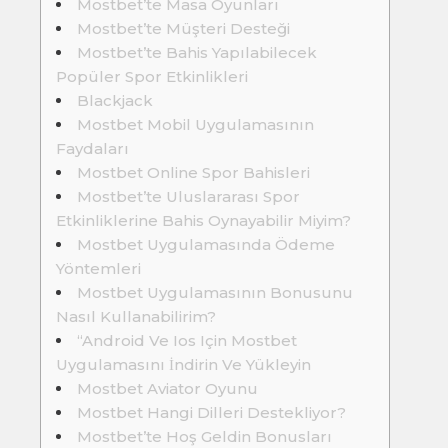
Mostbet’te Masa Oyunları
Mostbet’te Müşteri Desteği
Mostbet’te Bahis Yapılabilecek
Popüler Spor Etkinlikleri
Blackjack
Mostbet Mobil Uygulamasının
Faydaları
Mostbet Online Spor Bahisleri
Mostbet’te Uluslararası Spor
Etkinliklerine Bahis Oynayabilir Miyim?
Mostbet Uygulamasında Ödeme
Yöntemleri
Mostbet Uygulamasının Bonusunu
Nasıl Kullanabilirim?
“Android Ve Ios Için Mostbet
Uygulamasını İndirin Ve Yükleyin
Mostbet Aviator Oyunu
Mostbet Hangi Dilleri Destekliyor?
Mostbet’te Hoş Geldin Bonusları