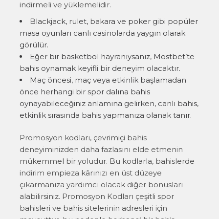
indirmeli ve yüklemelidir.
Blackjack, rulet, bakara ve poker gibi popüler
masa oyunları canlı casinolarda yaygın olarak
görülür.
Eğer bir basketbol hayranıysanız, Mostbet’te
bahis oynamak keyifli bir deneyim olacaktır.
Maç öncesi, maç veya etkinlik başlamadan
önce herhangi bir spor dalına bahis
oynayabileceğiniz anlamına gelirken, canlı bahis,
etkinlik sırasında bahis yapmanıza olanak tanır.
Promosyon kodları, çevrimiçi bahis
deneyiminizden daha fazlasını elde etmenin
mükemmel bir yoludur. Bu kodlarla, bahislerde
indirim empieza kârınızı en üst düzeye
çıkarmanıza yardımcı olacak diğer bonusları
alabilirsiniz. Promosyon Kodları çeşitli spor
bahisleri ve bahis sitelerinin adresleri için