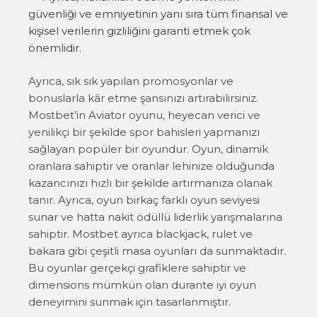
güvenliği ve emniyetinin yanı sıra tüm finansal ve
kişisel verilerin gizliliğini garanti etmek çok
önemlidir.
Ayrıca, sık sık yapılan promosyonlar ve
bonuslarla kâr etme şansınızı artırabilirsiniz.
Mostbet’in Aviator oyunu, heyecan verici ve
yenilikçi bir şekilde spor bahisleri yapmanızı
sağlayan popüler bir oyundur. Oyun, dinamik
oranlara sahiptir ve oranlar lehinize olduğunda
kazancınızı hızlı bir şekilde artırmanıza olanak
tanır. Ayrıca, oyun birkaç farklı oyun seviyesi
sunar ve hatta nakit ödüllü liderlik yarışmalarına
sahiptir. Mostbet ayrıca blackjack, rulet ve
bakara gibi çeşitli masa oyunları da sunmaktadır.
Bu oyunlar gerçekçi grafiklere sahiptir ve
dimensions mümkün olan durante iyi oyun
deneyimini sunmak için tasarlanmıştır.