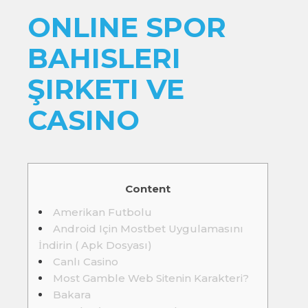
ONLINE SPOR
BAHISLERI
ŞIRKETI VE
CASINO
Content
Amerikan Futbolu
Android Için Mostbet Uygulamasını
İndirin ( Apk Dosyası)
Canlı Casino
Most Gamble Web Sitenin Karakteri?
Bakara