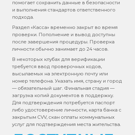
помогает сохранить данные в безопасности
и выполнения стандартов ответственного
подхода.
Раздел «Касса» временно закрыт во время
проверки. Пополнение и вывод доступны
после завершения процедуры. Проверка
личности обычно занимает до 24 часов.
В некоторых клубах для верификации
требуется ввод проверочных кодов,
высылаемых на электронную почту или
номер телефона. Указать имя, страну и город
— обязательный шаг. Финальная стадия —
загрузка копий документов в поддержку.
Для подтверждения потребуется паспорт
либо удостоверение личности, карта банка с
закрытым CVV, скан оплаты коммунальных
услуг для подтверждения места жительства.