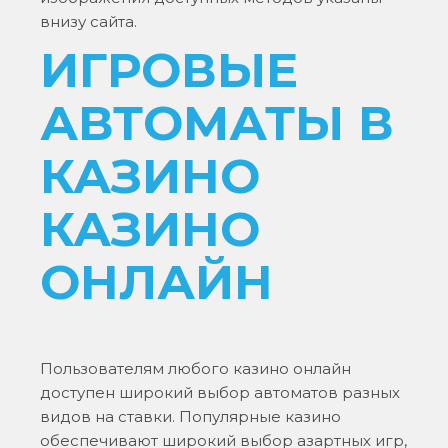
внизу сайта.
ИГРОВЫЕ
АВТОМАТЫ В
КАЗИНО
КАЗИНО
ОНЛАЙН
Пользователям любого казино онлайн
доступен широкий выбор автоматов разных
видов на ставки. Популярные казино
обеспечивают широкий выбор азартных игр,