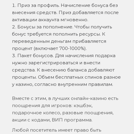
Приз за профиль. Начисление бонуса без
внесения средств. Приз добавляется после
активации аккаунта мгновенно.
Бонусы за пополнение. Чтобы получить
бонус требуется пополнить ресурсы. К
переведенным деньгам прибавляется
процент (включает 700-1000%).
Пакет бонусов. Для начисления подарка
нужно зарегистрироваться и внести
средства. К внесению баланса добавляют
проценты. Объем бесплатных спинов разное
у казино, согласно внутренним правилам.
Вместе с этим, в лучших онлайн-казино есть
поощрения для игроков: кэшбэк,
подарочное колесо, разовые поощрения,
акции с кодами, ВИП программа.
Любой посетитель имеет право быть