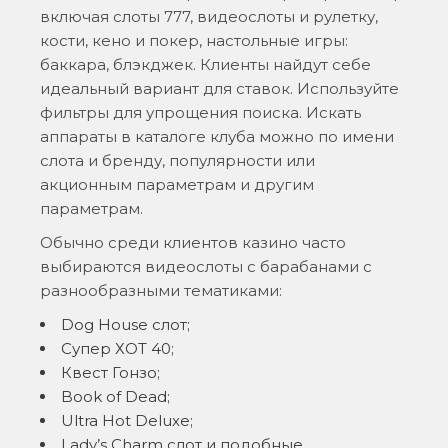
включая слоты 777, видеослоты и рулетку,
кости, кено и покер, настольные игры:
баккара, блэкджек. Клиенты найдут себе
идеальный вариант для ставок. Используйте
фильтры для упрощения поиска. Искать
аппараты в каталоге клуба можно по имени
слота и бренду, популярности или
акционным параметрам и другим
параметрам.
Обычно среди клиентов казино часто
выбираются видеослоты с барабанами с
разнообразными тематиками:
Dog House слот;
Супер ХОТ 40;
Квест Гонзо;
Book of Dead;
Ultra Hot Deluxe;
Lady’s Charm слот и подобные.