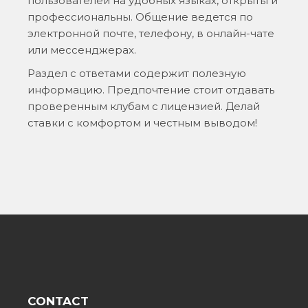
пользователей на удобных языках, открыты и
профессиональны. Общение ведется по
электронной почте, телефону, в онлайн-чате
или мессенджерах.
Раздел с ответами содержит полезную
информацию. Предпочтение стоит отдавать
проверенным клубам с лицензией. Делай
ставки с комфортом и честным выводом!
CONTACT