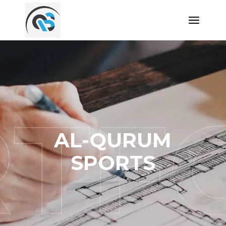
Skip
to
the
content
AL-QURUM
SPORTS