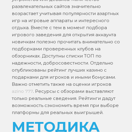
развлекательных сайтов значительно
возрастает учитывая популярности азартных
игр на игровые аппараты и интересного
отдыха. Вместе с тем в момент подбора
игрового заведения для открытия аккаунта
новичкам полезно прочитать внимательно со
подборками проверенных клубов на
обзорниках. Доступны списки ТОП по
надежности, добросовестности. Отдельно
опубликованы рейтинг лучших казино с
подарками для игроков и иными бонусами.
Важно отметить также на оценки игроков
azino 777
. Ресурсы с обзорами выставляют
только реальные сведения. Рейтинги дадут
возможность сэкономить время при выборе
платформы для реальных выигрышей.
МЕТОДИКА