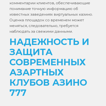
комментарии клиентов, обеспечивающие
понимание точную информацию об
известных заведениях виртуальных казино.
Оценка площадок со временем может
меняться, следовательно, требуется
наблюдать за свежими данными.
НАДЕЖНОСТЬ И
ЗАЩИТА
СОВРЕМЕННЫХ
АЗАРТНЫХ
КЛУБОВ АЗИНО
777