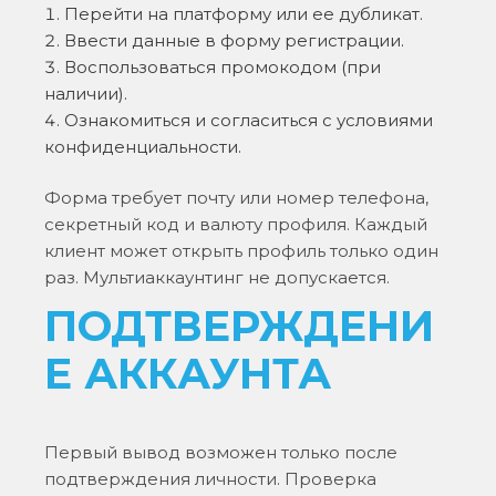
Перейти на платформу или ее дубликат.
Ввести данные в форму регистрации.
Воспользоваться промокодом (при
наличии).
Ознакомиться и согласиться с условиями
конфиденциальности.
Форма требует почту или номер телефона,
секретный код и валюту профиля. Каждый
клиент может открыть профиль только один
раз. Мультиаккаунтинг не допускается.
ПОДТВЕРЖДЕНИ
Е АККАУНТА
Первый вывод возможен только после
подтверждения личности. Проверка