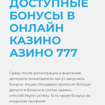
ДОСТУПНЫЕ
БОНУСЫ В
ОНЛАЙН
КАЗИНО
АЗИНО 777
Сразу после регистрации и внесения
депозита пользователи могут запускать
бонусы. Акции площадки приносят больше
деньги и бонусы в слотах казино,
способствуют успеху. Есть такие бонусы за
открытие профиля: