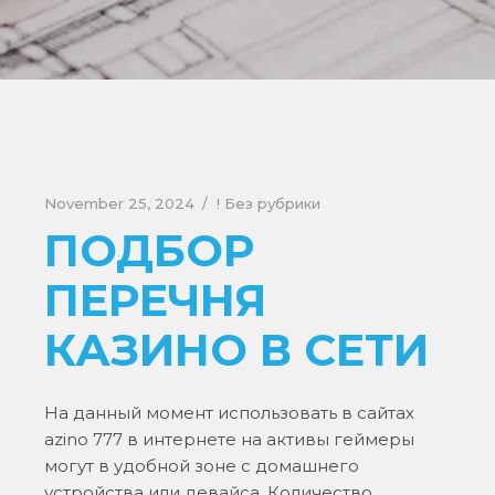
November 25, 2024
! Без рубрики
ПОДБОР
ПЕРЕЧНЯ
КАЗИНО В СЕТИ
На данный момент использовать в сайтах
azino 777 в интернете на активы геймеры
могут в удобной зоне с домашнего
устройства или девайса. Количество