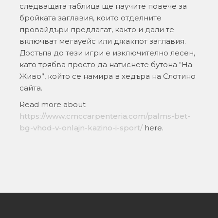
следващата таблица ще научите повече за
бройката заглавия, които отделните
провайдъри предлагат, както и дали те
включват мегауейс или джакпот заглавия.
Достъпа до тези игри е изключително лесен,
като трябва просто да натиснете бутона “На
Живо”, който се намира в хедъра на Слотино
сайта.
Read more about
https://www.cmccarpenteria.com/palms-bet-
bg-vhod-v-onlajn-kazino-i-sport/
here.