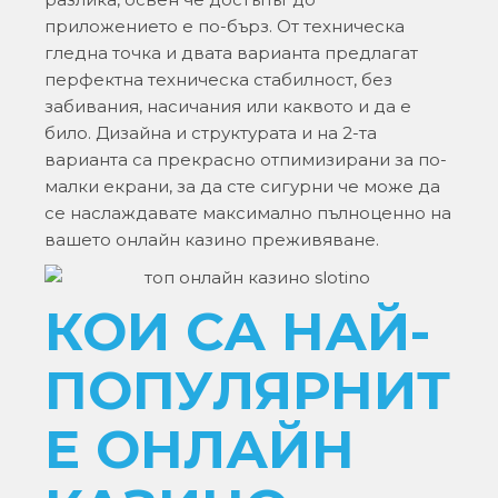
приложението е по-бърз. От техническа
гледна точка и двата варианта предлагат
перфектна техническа стабилност, без
забивания, насичания или каквото и да е
било. Дизайна и структурата и на 2-та
варианта са прекрасно отпимизирани за по-
малки екрани, за да сте сигурни че може да
се наслаждавате максимално пълноценно на
вашето онлайн казино преживяване.
КОИ СА НАЙ-
ПОПУЛЯРНИТ
Е ОНЛАЙН