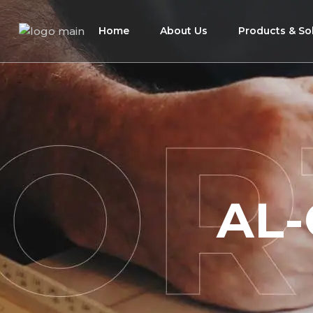
Skip
to
the
Home
About Us
Products & So
content
AL