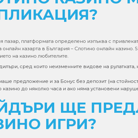
АПЛИКАЦИЯ?
ия пазар, платформата определено изпъква с привлека
а онлайн хазарта в България – Слотино онлайн казино. Sl
ието на казино любителите.
илъри, сред които неизменните видове на рулатката, к
аше предложение и за Бонус без депозит (на стойност 
no казино до няколко часа и ако няма установени наруш
ЙДЪРИ ЩЕ ПРЕД
ЗИНО ИГРИ?