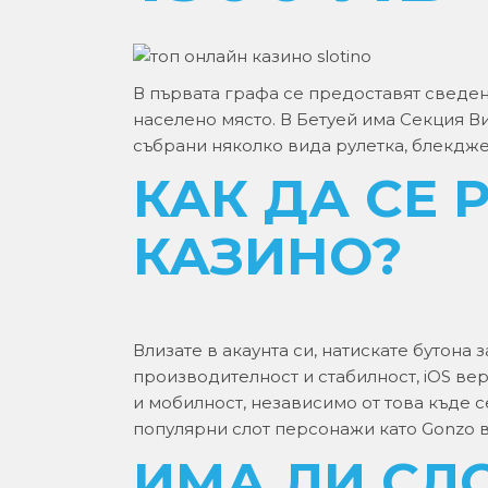
В първата графа се предоставят сведени
населено място. В Бетуей има Секция Ви
събрани няколко вида рулетка, блекджек
КАК ДА СЕ 
КАЗИНО?
Влизате в акаунта си, натискате бутона
производителност и стабилност, iOS ве
и мобилност, независимо от това къде 
популярни слот персонажи като Gonzo в 
ИМА ЛИ СЛ