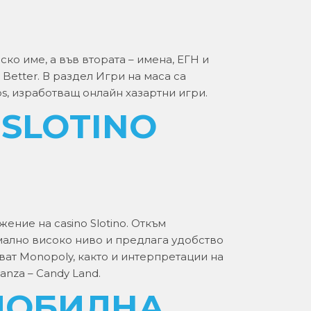
ко име, а във втората – имена, ЕГН и
Better. В раздел Игри на маса са
os, изработващ онлайн хазартни игри.
 SLOTINO
ение на casino Slotino. Откъм
имално високо ниво и предлага удобство
ват Monopoly, както и интерпретации на
anza – Candy Land.
МОБИЛНА