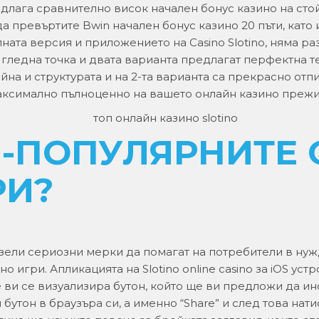
едлага сравнително висок начален бонус казино на стой
а превъртите Bwin начален бонус казино 20 пъти, като
ната версия и приложението на Casino Slotino, няма ра
 гледна точка и двата варианта предлагат перфектна те
айна и структурата и на 2-та варианта са прекрасно отп
аксимално пълноценно на вашето онлайн казино прежи
Й-ПОПУЛЯРНИТЕ
РИ?
а взели сериозни мерки да помагат на потребители в ну
 игри. Апликацията на Slotino online casino за iOS устр
 ви се визуализира бутон, който ще ви предложи да ин
утон в браузъра си, а именно “Share” и след това нати