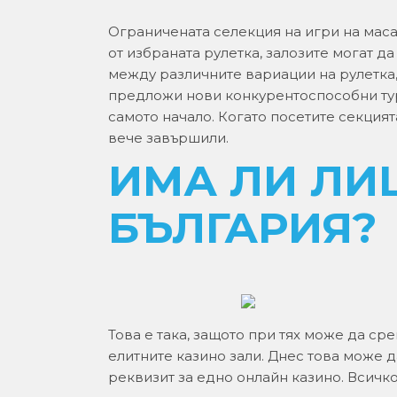
Ограничената селекция на игри на маса
от избраната рулетка, залозите могат д
между различните вариации на рулетка, 
предложи нови конкурентоспособни турн
самото начало. Когато посетите секцият
вече завършили.
ИМА ЛИ ЛИЦ
БЪЛГАРИЯ?
Това е така, защото при тях може да с
елитните казино зали. Днес това може д
реквизит за едно онлайн казино. Всичко