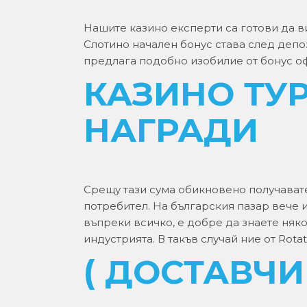
Нашите казино експерти са готови да в
Слотино начален бонус става след депоз
предлага подобно изобилие от бонус о
КАЗИНО ТУ
НАГРАДИ
Срещу тази сума обикновено получавате
потребител. На българския пазар вече 
въпреки всичко, е добре да знаете няко
индустрията. В такъв случай ние от Rot
( ДОСТАВЧИ