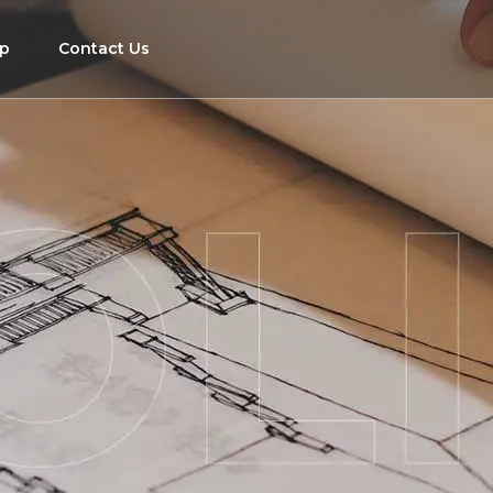
p
Contact Us