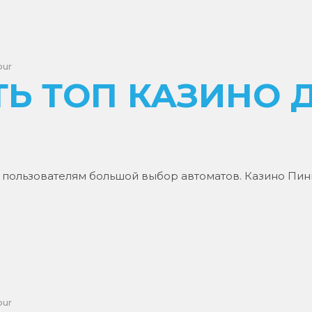
our
ТЬ ТОП КАЗИНО 
пользователям большой выбор автоматов. Казино Пин
our