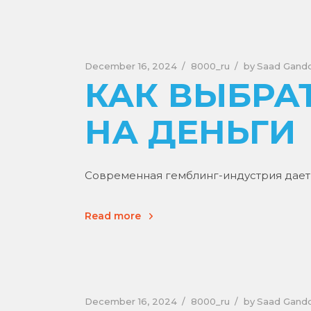
December 16, 2024
8000_ru
by
Saad Gand
КАК ВЫБРА
НА ДЕНЬГИ
Современная гемблинг-индустрия дает 
Read more
December 16, 2024
8000_ru
by
Saad Gand