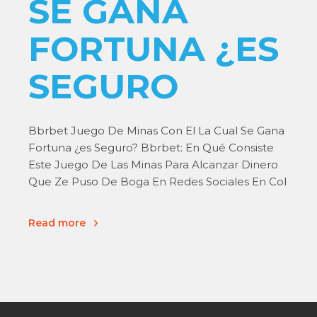
SE GANA
FORTUNA ¿ES
SEGURO
Bbrbet Juego De Minas Con El La Cual Se Gana
Fortuna ¿es Seguro? Bbrbet: En Qué Consiste
Este Juego De Las Minas Para Alcanzar Dinero
Que Ze Puso De Boga En Redes Sociales En Col
Read more